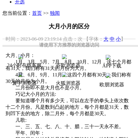
开选
您当前位置：
首页
>>
独闻
大月小月的区分
时间：2023-06-09 23:19:14
点击：
次
【字体：
大
中
小
】
请使用下方推荐的浏览器访问
大月、小月：
1月、3月、5月、7月、8月、10月、12月，这七个月都
24小时在线客服
谷歌浏览器
APP下载
有31天，我们称有31天的月份为大月。
4月、6月、9月、11月，这四个月都有30天，我们称有
30天的月份为小月。
寰宇浏览器
火狐浏览器
欧朋浏览器
二月份即不是大月也不是小月。
巧记大小月的方法:
要知道哪个月有多少天，可以在左手的拳头上依次数
十二个月份。凡是数到凸起的地方，每个月都是31天，数
到凹下去的地方，除二月外，每个月都是30天。
儿歌:
一、三、五、七、八、十、腊，三十一天永不差。
平年、闰年：