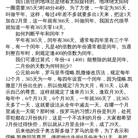
我们居住的地球总是绕着太阳旋转的。地球绕太阳转
一圈需要365天5时48分46秒。为了方便，一年定为365天，
叫做平年。这样，每过4年差不多就要多出1天来，把这1天
加在2月里，这一年就有366天，叫做闰年。我国古代很早
就知道一年有365天零1/4天。
如何判断平年和闰年？
平年有365天，闰年有366天。通常每四年里有三个平
年，有一个闰年，凡是4的倍数的年份通常都是闰年。当遇
到整百年时，则规定逢400的倍数为闰年。
我们可通过算式：年份÷4（400）能整除的就是闰年。
二月份的天数为何特别少?
公元前46年，罗马皇帝儒略.凯撒修改历法，规定每年
12个月，365天为一年，每四年设置一个闰年，因为儒略.凯
撒是7月份出生的，所以他规定7月为大月，有31天，以表
示自己的尊贵。这样就规定了逢单月31天，逢双月30天。
每年中，6个月31天，6个月30天，一年就366天了，比365
天多了一天，这就要设法从全年中减去一天。在哪一个月
里减去一天呢？那时候，按罗马的习惯2月份是刑月，处死
罪犯都在2月份执行，这是一个不吉利的月份，大家都希望
2月份过得快些，所以就从2月里去掉一天，成了29天。
后来他的侄子奥古斯多做了罗马的皇帝，为了表示和
儒略.凯撒同等尊严，便把他出生的8月份改为31天，并把