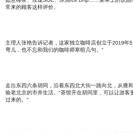
如意椰茶、玫珑SOE、冰滴Ice Drip……菜单上
常来的顾客这样评价。
主理人张艳告诉记者，这家独立咖啡店创立于2019
弯儿，也不忘和我们的咖啡师寒暄几句。”
走出东四六条胡同，沿着东四北大街一路向北，从雍
验老北京的市井生活。“茶馆开在胡同里，可以让游客
过来的。”