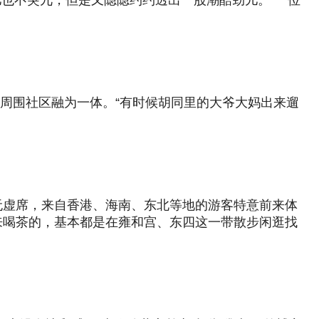
点儿也不突兀，但是又隐隐约约透出一股潮酷劲儿。”一位
与周围社区融为一体。“有时候胡同里的大爷大妈出来遛
无虚席，来自香港、海南、东北等地的游客特意前来体
来喝茶的，基本都是在雍和宫、东四这一带散步闲逛找