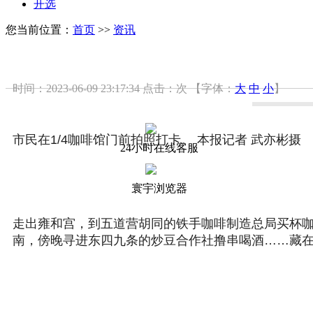
开选
您当前位置：
首页
>>
资讯
时间：2023-06-09 23:17:34
点击：
次
【字体：
大
中
小
】
市民在1/4咖啡馆门前拍照打卡。 本报记者 武亦彬摄
24小时在线客服
寰宇浏览器
走出雍和宫，到五道营胡同的铁手咖啡制造总局买杯
南，傍晚寻进东四九条的炒豆合作社撸串喝酒……藏在