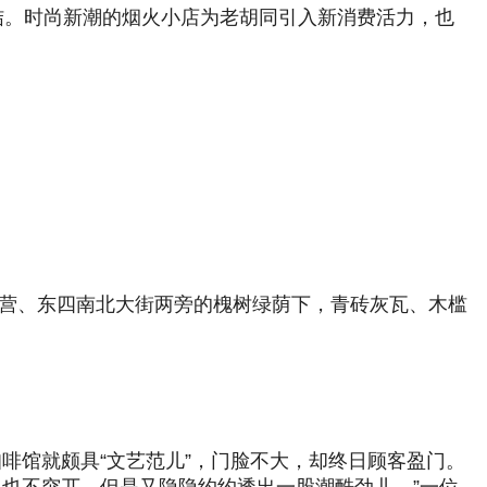
结。时尚新潮的烟火小店为老胡同引入新消费活力，也
道营、东四南北大街两旁的槐树绿荫下，青砖灰瓦、木槛
品咖啡馆就颇具“文艺范儿”，门脸不大，却终日顾客盈门。