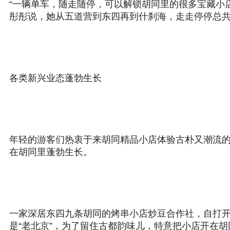
“一辆单车，随走随停，可以解锁胡同里的很多宝藏小
彤彤说，她从五道营到东四再到什刹海，走走停停总共
各类新兴业态蓬勃生长
年轻的游客们热衷于来胡同精品小店体验古朴又潮流
在胡同里蓬勃生长。
一家深居东四九条胡同的烤串小店炒豆合作社，自打开
是“老北京”，为了留住古都韵味儿，特意把小店开在胡