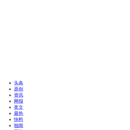
头条
原创
资讯
网报
奖文
最热
快料
独闻