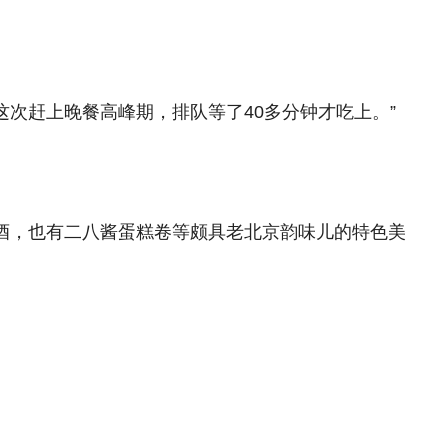
次赶上晚餐高峰期，排队等了40多分钟才吃上。”
啡和鸡尾酒，也有二八酱蛋糕卷等颇具老北京韵味儿的特色美