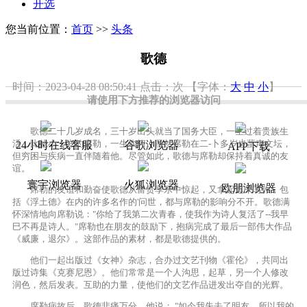
开选
您当前位置：
首页
>>
头条
歌德
时间：2023-04-28 08:50:41
点击：
次
【字体：
大
中
小
】
请使用下方推荐的浏览器访问
歌德二十几岁成名，三十岁出头就当了国务大臣，一生过着贵族生
活。比他小十岁的席勒，一生坎坷。虽然席勒在二-卜多岁也蜚声文坛，
24小时在线客服
谷歌浏览器
APP下载
但穷困与疾病一直伴随着他。尽管如此，歌德与席勒却保持着真诚的友
谊。
寰宇浏览器
火狐浏览器
欧朋浏览器
席勒的友谊和勤奋使歌德从富贵享乐中惊起，又拿起笔来写作，包
括《浮土德》在内的许多名作的'问世，都与席勒的影响分不开。歌德满
怀深情地向席勒说："你给了我第二次青春，使我作为诗人复活了--我早
巳不再是诗人。"席勒也在朋友的鼓励下，抱病完成了最后一部伟大作品
《威廉，退尔》。这部作品的素材，都是歌德提供的。
他们一起出版过《女神》杂志，合办过文艺刊物《霍伦》，共同出
版过诗集《克赛尼恩》。他们常常是一个人沟思，起草，另一个人修改
润色，然后发表。互助的力量，使他们的文艺作品进发出夺自的光辉。
席勒病故后，歌德悲痛万分，他说： "如今我失去了明友，所以我的